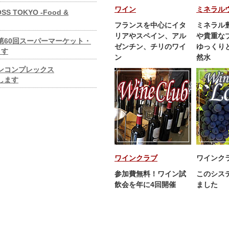
ワイン
ミネラル
S TOKYO -Food &
フランスを中心にイタ
ミネラル
リアやスペイン、アル
や貴重な
日第60回スーパーマーケット・
ゼンチン、チリのワイ
ゆっくり
ます
ン
然水
ワインコンプレックス
たします
ワインクラブ
ワインク
参加費無料！ワイン試
このシス
飲会を年に4回開催
ました